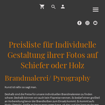
Preisliste für Individuelle
Gestaltung ihrer Fotos auf
Schiefer oder Holz
Brandmalerei/ Pyrography
Kunst ist raltiv so sagt man.
Deshalb sind die Preise für unsere individuellen Brandmalereien zu finden
schwer. Deshalb können wir auch kein Fixpreise nennen. Es bedarf einen großteil
an Vorbereitung bevor der Brandkolben zum Einsatz kommt. Es kommt aufs
Motiv (Details), Größe an bevor man sagen kann, ok das und das kann es dauern