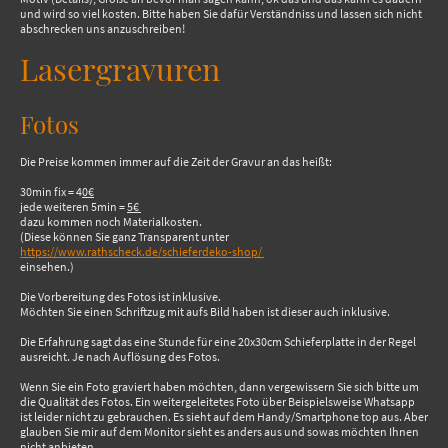
und wird so viel kosten. Bitte haben Sie dafür Verständniss und lassen sich nicht
abschrecken uns anzuschreiben!
Lasergravuren
Fotos
Die Preise kommen immer auf die Zeit der Gravur an das heißt:
30min fix = 4
0€
jede weiteren 5min =
5€
dazu kommen noch Materialkosten.
(Diese können Sie ganz Transparent unter
https://www.rathscheck.de/schieferdeko-shop/
einsehen.)
Die Vorbereitung des Fotos ist inklusive.
Möchten Sie einen Schriftzug mit aufs Bild haben ist dieser auch inklusive.
Die Erfahrung sagt das eine Stunde für eine 20x30cm Schieferplatte in der Regel
ausreicht. Je nach Auflösung des Fotos.
Wenn Sie ein Foto graviert haben möchten, dann vergewissern Sie sich bitte um
die Qualität des Fotos. Ein weitergeleitetes Foto über Beispielsweise Whatsapp
ist leider nicht zu gebrauchen. Es sieht auf dem Handy/Smartphone top aus. Aber
glauben Sie mir auf dem Monitor sieht es anders aus und sowas möchten Ihnen
nicht anbieten.