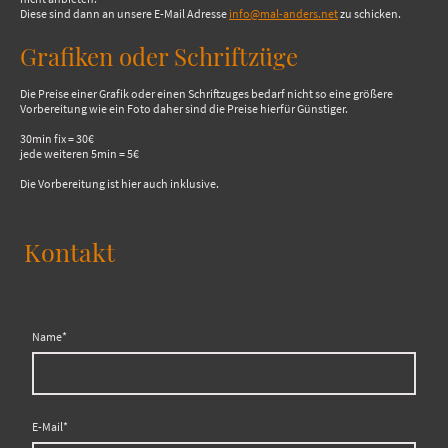
Diese sind dann an unsere E-Mail Adresse
info@mal-anders.net
zu schicken.
Grafiken oder Schriftzüge
Die Preise einer Grafik oder einen Schriftzuges bedarf nicht so eine größere
Vorbereitung wie ein Foto daher sind die Preise hierfür Günstiger.
30min fix = 30€
jede weiteren 5min = 5€
Die Vorbereitung ist hier auch inklusive.
Kontakt
Name
*
E-Mail
*