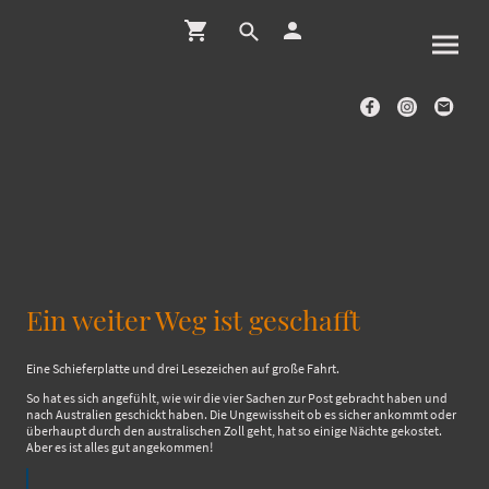
Ein weiter Weg ist geschafft
Eine Schieferplatte und drei Lesezeichen auf große Fahrt.
So hat es sich angefühlt, wie wir die vier Sachen zur Post gebracht haben und
nach Australien geschickt haben. Die Ungewissheit ob es sicher ankommt oder
überhaupt durch den australischen Zoll geht, hat so einige Nächte gekostet.
Aber es ist alles gut angekommen!