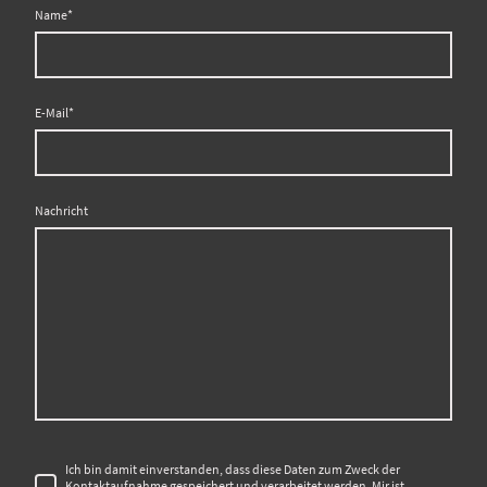
Name
*
E-Mail
*
Nachricht
Ich bin damit einverstanden, dass diese Daten zum Zweck der
Kontaktaufnahme gespeichert und verarbeitet werden. Mir ist